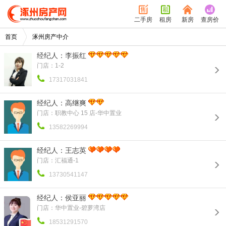
二手房
租房
新房
查房价
首页
涿州房产中介
经纪人：李振红
门店：1-2
17317031841
经纪人：高继爽
门店：职教中心 15 店-华中置业
13582269994
经纪人：王志英
门店：汇福通-1
13730541147
经纪人：侯亚丽
门店：华中置业-碧萝湾店
18531291570