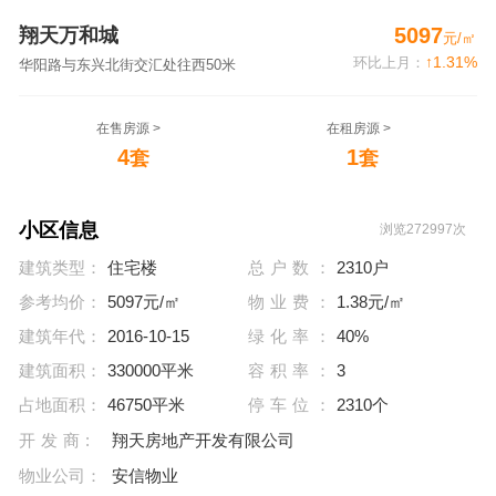
5097
翔天万和城
元/㎡
↑1.31%
环比上月：
华阳路与东兴北街交汇处往西50米
在售房源 >
在租房源 >
4
1
套
套
小区信息
浏览272997次
建筑类型：
住宅楼
总户数：
2310户
参考均价：
5097元/㎡
物业费：
1.38元/㎡
建筑年代：
2016-10-15
绿化率：
40%
建筑面积：
330000平米
容积率：
3
占地面积：
46750平米
停车位：
2310个
开发商:
翔天房地产开发有限公司
物业公司：
安信物业