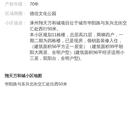
产权年限：
70年
区域商圈：
德信文化公园
小区描述：
涿州翔天万和城项目位于城市华阳路与东兴北街交
汇处西行50米。
本小区规划11栋楼，总层高21层，两梯四户，一
期二期为四栋楼，已是现房，领钥匙装修入住，
（建筑面积56平方正一居室）（建筑面积99平朝
阳大两居、全明户型）(建筑面积96平经济适用小
三居，双阳台，全明户型)。
翔天万和城小区地图
华阳路与东兴北街交汇处往西50米