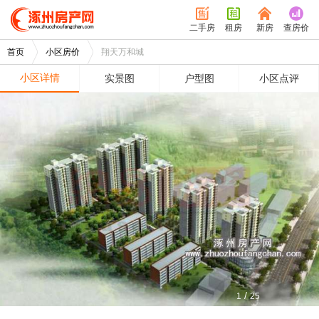
二手房
租房
新房
查房价
首页
小区房价
翔天万和城
小区详情
实景图
户型图
小区点评
/
1
25