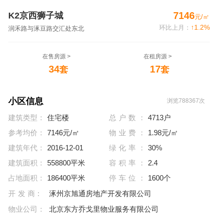
7146
K2京西狮子城
元/㎡
↑1.2%
环比上月：
润禾路与涿豆路交汇处东北
在售房源 >
在租房源 >
34
17
套
套
小区信息
浏览788367次
建筑类型：
住宅楼
总户数：
4713户
参考均价：
7146元/㎡
物业费：
1.98元/㎡
建筑年代：
2016-12-01
绿化率：
30%
建筑面积：
558800平米
容积率：
2.4
占地面积：
186400平米
停车位：
1600个
开发商:
涿州京旭通房地产开发有限公司
物业公司：
北京东方乔戈里物业服务有限公司