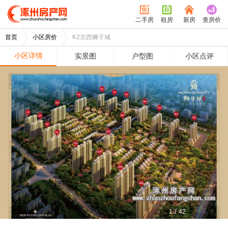
二手房
租房
新房
查房价
首页
小区房价
K2京西狮子城
小区详情
实景图
户型图
小区点评
/
1
42