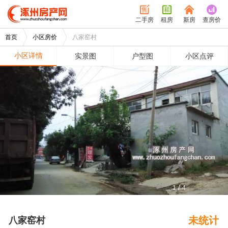
二手房
租房
新房
查房价
首页
小区房价
八家窑村
小区详情
实景图
户型图
小区点评
/
1
4
未统计
八家窑村