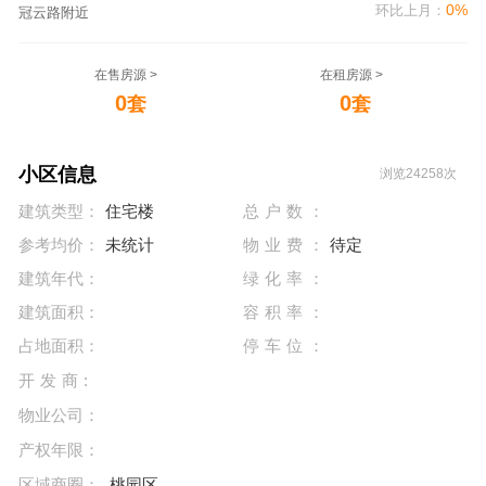
0%
环比上月：
冠云路附近
在售房源 >
在租房源 >
0
0
套
套
小区信息
浏览24258次
建筑类型：
住宅楼
总户数：
参考均价：
未统计
物业费：
待定
建筑年代：
绿化率：
建筑面积：
容积率：
占地面积：
停车位：
开发商:
物业公司：
产权年限：
区域商圈：
桃园区