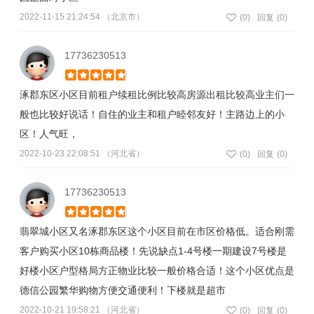
2022-11-15 21:24:54 （北京市）
(
0
)
回复
(0)
17736230513
涿郡东区小区目前租户续租比例比较高房源出租比较高业主们一
般也比较好说话！自住的业主和租户睦邻友好！主路边上的小
区！人气旺，
2022-10-23 22:08:51 （河北省）
(
0
)
回复
(0)
17736230513
翡翠城小区又名涿郡东区这个小区目前在市区价格低。适合刚需
客户购买小区10栋商品楼！先说缺点1-4号楼一期建设7号楼是
好楼小区户型格局方正物业比较一般价格合适！这个小区优点是
德信公园繁华购物方便交通便利！下楼就是超市
2022-10-21 19:58:21 （河北省）
(
0
)
回复
(0)