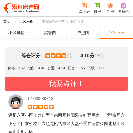
二手房
租房
新房
查房价
首页
小区房价
翡翠城(涿郡东区)小区点评
小区点评
小区详情
实景图
户型图
综合评分:
4.10分
/ 5分
价格：4.24
地段：4.40
交通：4.24
配套：3.92
环境：3.68
我要点评！
17736230513
涿郡东区小区主力户型全南两居朝阳采光好面宽大！户型格局方
正小区目前价格不高也是刚需市区大盘位置在德信公园北整个公
园正面对小区