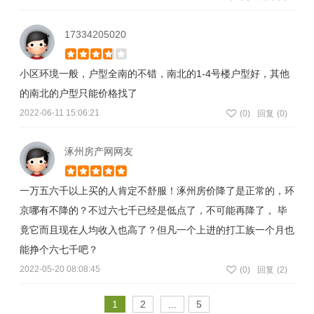
17334205020
小区环境一般，户型全南的不错，南北的1-4号楼户型好，其他
的南北的户型只能价格找了
2022-06-11 15:06:21
(
0
)
回复
(0)
涿州房产网网友
一万五六千以上买的人肯定不舒服！涿州房价降了是正常的，环
京哪有不降的？不过六七千已经是低点了，不可能再降了， 毕
竟它而且现在人均收入也高了？但凡一个上进的打工族一个月也
能挣个六七千吧？
2022-05-20 08:08:45
(
0
)
回复
(2)
1
2
...
5