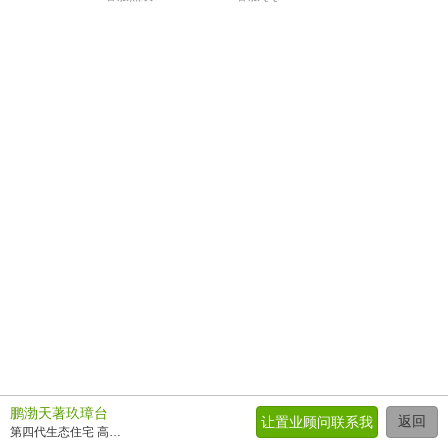
鹏渤天著玖璋台
返回
让置业顾问联系我
第四代生态住宅 高铁新城板块