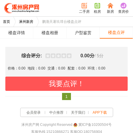
二手房
租房
新房
查房价
首页
涿州新房
鹏渤天著玖璋台楼盘点评
楼盘点评
楼盘详情
楼盘相册
户型鉴赏
综合评分:
0.00分
/ 5分
价格：0.00
地段：0.00
交通：0.00
配套：0.00
环境：0.00
我要点评！
1
会员登录
中介推荐
关于我们
APP下载
涿州房产网 Copyright Reserved
冀ICP备10200504号
客服热线:15210866271 客服QQ:180756904