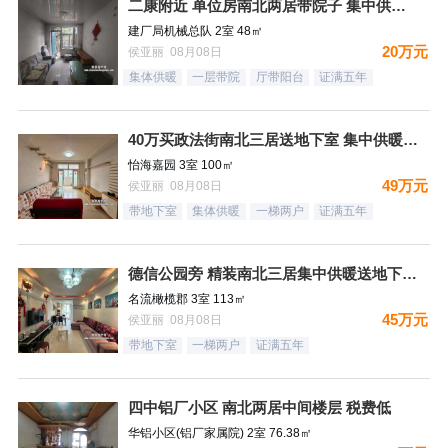
二康附近 单位房南北两居带院子 集中供暖税费低
建厂局机械总队 2室 48㎡
20万元
侯亚丽 08月08日
集体供暖
一层带院
厅带阳台
证满五年
40万买政法街南北三居送地下室 集中供暖税费低
怡海嘉园 3室 100㎡
49万元
侯亚丽 08月08日
带地下室
集体供暖
一梯两户
证满五年
德信公园旁 精装南北三居集中供暖送地下室 税费低
名流橄榄郡 3室 113㎡
45万元
侯亚丽 08月08日
带地下室
一梯两户
证满五年
四中铝厂小区 南北两居中间楼层 税费低
华铝小区(铝厂家属院) 2室 76.38㎡