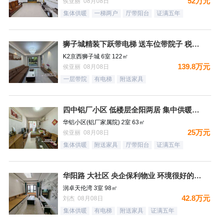
52万元
侯亚丽 08月08日
集体供暖
一梯两户
厅带阳台
证满五年
狮子城精装下跃带电梯 送车位带院子 税费低
K2京西狮子城 6室 122㎡
139.8万元
侯亚丽 08月08日
一层带院
有电梯
附送家具
四中铝厂小区 低楼层全阳两居 集中供暖税费低
华铝小区(铝厂家属院) 2室 63㎡
25万元
侯亚丽 08月08日
集体供暖
附送家具
厅带阳台
证满五年
华阳路 大社区 央企保利物业 环境很好的社区
润卓天伦湾 3室 98㎡
42.8万元
刘杰 08月08日
集体供暖
有电梯
附送家具
证满五年