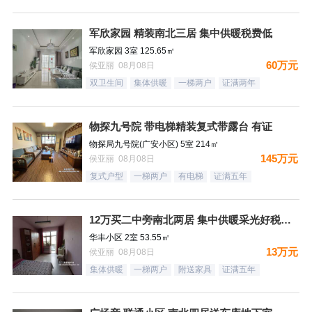
军欣家园 精装南北三居 集中供暖税费低
军欣家园 3室 125.65㎡
60万元
侯亚丽 08月08日
双卫生间
集体供暖
一梯两户
证满两年
物探九号院 带电梯精装复式带露台 有证
物探局九号院(广安小区) 5室 214㎡
145万元
侯亚丽 08月08日
复式户型
一梯两户
有电梯
证满五年
12万买二中旁南北两居 集中供暖采光好税费低
华丰小区 2室 53.55㎡
13万元
侯亚丽 08月08日
集体供暖
一梯两户
附送家具
证满五年