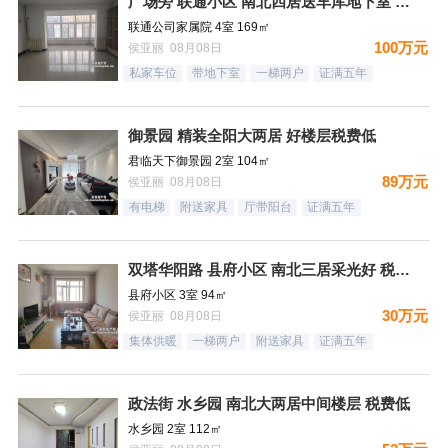
广场旁 联通小区 南北四居送车库地下室 好楼层税费低
联通公司家属院 4室 169㎡
100万元
侯亚丽 08月08日
私家车位
带地下室
一梯两户
证满五年
御景园 精装全阳大两居 好楼层税费低
君临天下御景园 2室 104㎡
89万元
侯亚丽 08月08日
有电梯
附送家具
厅带阳台
证满五年
双塔华阳路 县府小区 南北三居采光好 税费低
县府小区 3室 94㎡
30万元
侯亚丽 08月08日
集体供暖
一梯两户
附送家具
证满五年
政法街 水乡园 南北大两居中间楼层 税费低
水乡园 2室 112㎡