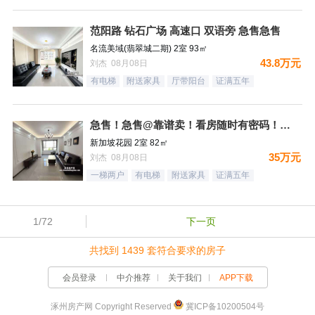
范阳路 钻石广场 高速口 双语旁 急售急售
名流美域(翡翠城二期) 2室 93㎡
43.8万元
刘杰 08月08日
有电梯
附送家具
厅带阳台
证满五年
急售！急售@靠谱卖！看房随时有密码！买房就找我吧
新加坡花园 2室 82㎡
35万元
刘杰 08月08日
一梯两户
有电梯
附送家具
证满五年
1/72
下一页
共找到 1439 套符合要求的房子
会员登录
中介推荐
关于我们
APP下载
涿州房产网 Copyright Reserved
冀ICP备10200504号