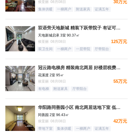
30万元
侯亚丽 08月08日
集体供暖
一梯两户
附送家具
证满五年
双语旁天地新城 精装下跃带院子 有证可贷款
天地新城启承 3室 90.37㎡
125万元
侯亚丽 08月08日
双卫生间
一梯两户
一层带院
厅带阳台
冠云路电梯房 精装南北两居 好楼层税费低有证
花溪渡 2室 95㎡
55万元
侯亚丽 08月08日
有电梯
附送家具
厅带阳台
华阳路同善园小区 南北两居送地下室 低楼层税费低
同善园 2室 96.43㎡
42万元
侯亚丽 08月08日
带地下室
集体供暖
一梯两户
证满五年