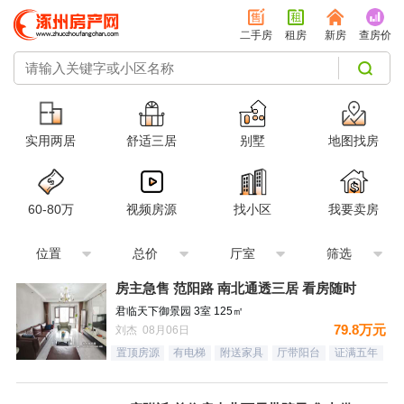
二手房
租房
新房
查房价
实用两居
舒适三居
别墅
地图找房
60-80万
视频房源
找小区
我要卖房
位置
总价
厅室
筛选
房主急售 范阳路 南北通透三居 看房随时
君临天下御景园 3室 125㎡
79.8万元
刘杰 08月06日
置顶房源
有电梯
附送家具
厅带阳台
证满五年