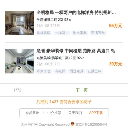
全明格局 一梯两户的电梯洋房 特别规矩的一个小区 集中供暖
学府澜湾二期 2室 92㎡
55万元
刘杰 08月07日
集体供暖
一梯两户
附送家具
证满五年
急售 豪华装修 中间楼层 范阳路 高速口 钻石广场
名流美域(翡翠城二期) 2室 92㎡
39万元
刘杰 08月07日
私家车位
有电梯
附送家具
证满五年
1/72
下一页
共找到 1437 套符合要求的房子
会员登录
中介推荐
关于我们
APP下载
涿州房产网 Copyright Reserved
冀ICP备10200504号