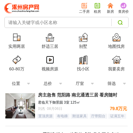
二手房
租房
新房
查房价
实用两居
舒适三居
别墅
地图找房
60-80万
视频房源
找小区
我要卖房
位置
总价
厅室
筛选
房主急售 范阳路 南北通透三居 看房随时
君临天下御景园 3室 125㎡
79.8万元
刘杰 08月06日
置顶房源
有电梯
附送家具
厅带阳台
证满五年