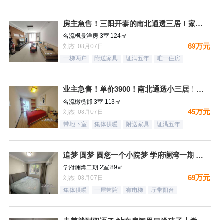
房主急售！三阳开泰的南北通透三居！家具家电全送
名流枫景洋房 3室 124㎡
69万元
刘杰 08月07日
一梯两户
附送家具
证满五年
唯一住房
业主急售！单价3900！南北通透小三居！月供1500，结束租
名流橄榄郡 3室 113㎡
45万元
刘杰 08月07日
带地下室
集体供暖
附送家具
证满五年
追梦 圆梦 圆您一个小院梦 学府澜湾一期 一层带小院
学府澜湾二期 2室 89㎡
69万元
刘杰 08月07日
集体供暖
一层带院
有电梯
厅带阳台