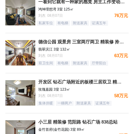
一看到它就有一种家的感觉 房主工作变动 忍痛割爱
鸿坤理想湾 3室 125㎡
76万元
刘杰 08月07日
私家车位
有电梯
附送家具
证满五年
德信公园 观景房 三室两厅两卫 精装修 拎包入住
翡翠滨江 3室 132㎡
63万元
刘杰 08月07日
双卫生间
有电梯
附送家具
厅带阳台
开发区 钻石广场附近的板楼三居双卫 精装未住
玫瑰嘉园 3室 123㎡
58万元
刘杰 08月07日
集体供暖
一梯两户
附送家具
证满五年
小三居 精装修 范阳路 钻石广场 838总站
金竹首府(金竹花园) 3室 89㎡