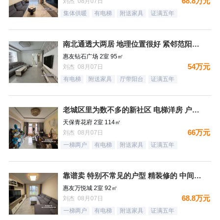
68.8万元
刘杰 08月07日
集体供暖
有电梯
附送家具
证满五年
南北通透大两居 地理位置很好 紧邻范阳路 出门钻石广场 生
惠友钻石广场 2室 95㎡
54万元
刘杰 08月07日
有电梯
附送家具
厅带阳台
证满五年
老城区里为数不多的新社区 电梯洋房 户型方正
天保青花府 2室 114㎡
66万元
刘杰 08月07日
一梯两户
有电梯
附送家具
证满五年
靠谱卖 特别不常见的户型 精装修的 中间楼层 卫生间带窗户
惠友万悦城 2室 92㎡
68.8万元
刘杰 08月07日
一梯两户
有电梯
附送家具
证满五年