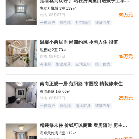
走着就到双语了 站在房间里目送孩子上学是一件多么幸福的事情
惠友万悦城 3室 139㎡
89万元
刘杰 08月07日
一梯两户
有电梯
厅带阳台
证满五年
温馨小两居 时尚简约风 拎包入住 很值
理想城 2室 73㎡
45万元
刘杰 08月07日
有电梯
附送家具
证满五年
唯一住房
南向正规一居 范阳路 市医院 精装修未住
香港豪庭 1室 66㎡
25万元
刘杰 08月07日
一梯两户
有电梯
附送家具
证满五年
精装修未住 价钱可以商量 看房随时 房主诚意出售
润卓天伦湾 3室 112㎡