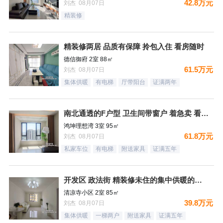
42.8万元
刘杰 08月07日
精装修
精装修两居 品质有保障 拎包入住 看房随时
德信御府 2室 88㎡
61.5万元
刘杰 08月07日
集体供暖
有电梯
厅带阳台
证满两年
南北通透的F户型 卫生间带窗户 着急卖 看房随时
鸿坤理想湾 3室 95㎡
61.8万元
刘杰 08月07日
私家车位
有电梯
附送家具
证满五年
开发区 政法街 精装修未住的集中供暖的两居室
清凉寺小区 2室 85㎡
39.8万元
刘杰 08月07日
集体供暖
一梯两户
附送家具
证满五年