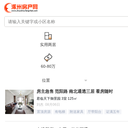
实用两居
60-80万
位置
房主急售 范阳路 南北通透三居 看房随时
君临天下御景园 3室 125㎡
刘杰 08月06日
置顶房源
有电梯
附送家具
厅带阳台
证满五年