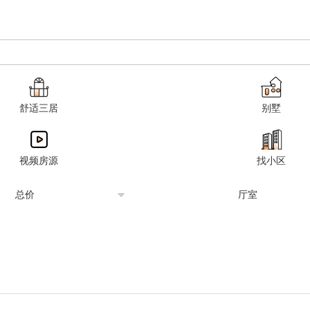
舒适三居
别墅
视频房源
找小区
总价
厅室