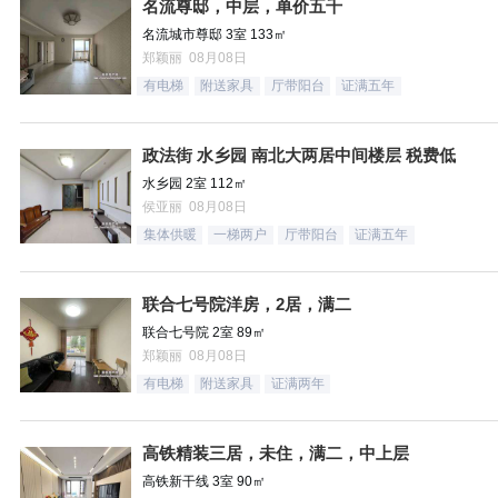
名流尊邸，中层，单价五千
名流城市尊邸 3室 133㎡
郑颖丽 08月08日
有电梯
附送家具
厅带阳台
证满五年
政法街 水乡园 南北大两居中间楼层 税费低
水乡园 2室 112㎡
侯亚丽 08月08日
集体供暖
一梯两户
厅带阳台
证满五年
联合七号院洋房，2居，满二
联合七号院 2室 89㎡
郑颖丽 08月08日
有电梯
附送家具
证满两年
高铁精装三居，未住，满二，中上层
高铁新干线 3室 90㎡