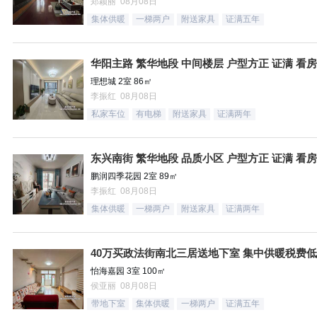
郑颖丽 08月08日
集体供暖
一梯两户
附送家具
证满五年
华阳主路 繁华地段 中间楼层 户型方正 证满 看
理想城 2室 86㎡
李振红 08月08日
私家车位
有电梯
附送家具
证满两年
东兴南街 繁华地段 品质小区 户型方正 证满 看
鹏润四季花园 2室 89㎡
李振红 08月08日
集体供暖
一梯两户
附送家具
证满两年
40万买政法街南北三居送地下室 集中供暖税费低
怡海嘉园 3室 100㎡
侯亚丽 08月08日
带地下室
集体供暖
一梯两户
证满五年