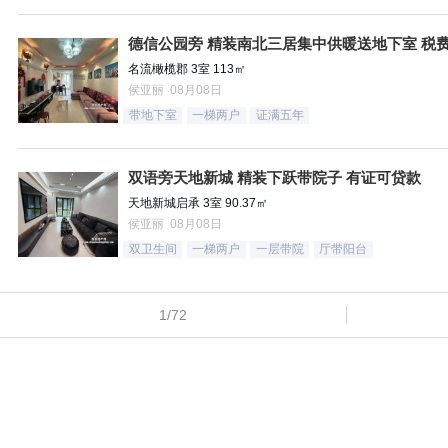
德信公园旁 精装南北三居集中供暖送地下室 税
名流橄榄郡 3室 113㎡
侯亚丽 08月08日
带地下室
一梯两户
证满五年
双语旁天地新城 精装下跃带院子 有证可贷款
天地新城启承 3室 90.37㎡
侯亚丽 08月08日
双卫生间
一梯两户
一层带院
厅带阳台
1/72