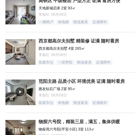
高铁区 中级楼层 户型方正 证满 看房方便
天地新城启承 2室 93㎡
李振红 08月08日
一梯两户
有电梯
附送家具
证满两年
西京都高尔夫别墅 精装修 证满 随时看房
西京都高尔夫别墅 4室 265㎡
李振红 08月08日
私家车位
一层带院
附送家具
证满两年
范阳主路 品质小区 环境优美 证满 随时看房
惠友钻石广场 2室 95㎡
李振红 08月08日
私家车位
有电梯
附送家具
证满两年
物探六号院，精装三居，满五，集体供暖
物探局六号院(平安小区) 3室 113㎡