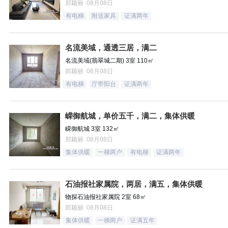
郑颖丽 08月08日
有电梯
附送家具
证满两年
名流美域，通透三居，满二
名流美域(翡翠城二期) 3室 110㎡
郑颖丽 08月08日
有电梯
厅带阳台
证满两年
嵘御航城，单价五千，满二，集体供暖
嵘御航城 3室 132㎡
郑颖丽 08月08日
集体供暖
一梯两户
有电梯
证满两年
石油报社家属院，两居，满五，集体供暖
物探石油报社家属院 2室 68㎡
郑颖丽 08月08日
集体供暖
一梯两户
证满五年