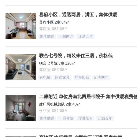
县府小区，通透两居，满五，集体供暖
县府小区 2室 84㎡
郑颖丽 08月08日
集体供暖
一梯两户
证满五年
联合七号院，精装未住三居，价格低
联合七号院 3室 126㎡
郑颖丽 08月08日
有电梯
附送家具
厅带阳台
证满两年
二康附近 单位房南北两居带院子 集中供暖税费
建厂局机械总队 2室 48㎡
侯亚丽 08月08日
集体供暖
一层带院
厅带阳台
证满五年