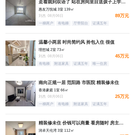
走着就到双语了 站在房间里目送孩子上学是一件多么幸福的事情
惠友万悦城 3室 139㎡
89万元
刘杰 08月06日
一梯两户
有电梯
厅带阳台
证满五年
温馨小两居 时尚简约风 拎包入住 很值
理想城 2室 73㎡
45万元
刘杰 08月06日
有电梯
附送家具
证满五年
唯一住房
南向正规一居 范阳路 市医院 精装修未住
香港豪庭 1室 66㎡
25万元
刘杰 08月06日
一梯两户
有电梯
附送家具
证满五年
精装修未住 价钱可以商量 看房随时 房主诚意出售
润卓天伦湾 3室 112㎡