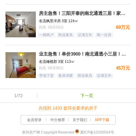
房主急售！三阳开泰的南北通透三居！家具家电全送
名流枫景洋房 3室 124㎡
69万元
刘杰 08月06日
一梯两户
附送家具
证满五年
唯一住房
业主急售！单价3900！南北通透小三居！月供1500，结束租
名流橄榄郡 3室 113㎡
45万元
刘杰 08月06日
带地下室
集体供暖
附送家具
证满五年
1/72
下一页
共找到 1433 套符合要求的房子
会员登录
中介推荐
关于我们
APP下载
涿州房产网 Copyright Reserved
冀ICP备10200504号