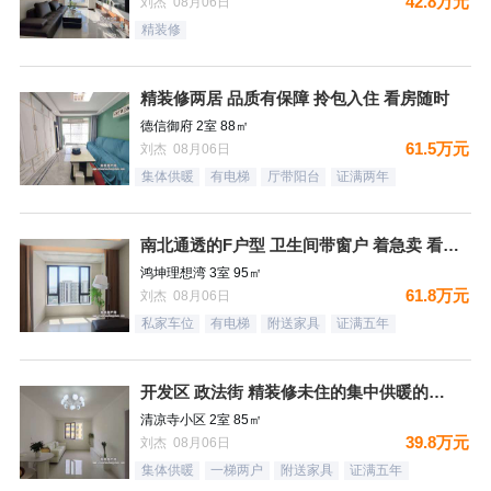
42.8万元
刘杰 08月06日
精装修
精装修两居 品质有保障 拎包入住 看房随时
德信御府 2室 88㎡
61.5万元
刘杰 08月06日
集体供暖
有电梯
厅带阳台
证满两年
南北通透的F户型 卫生间带窗户 着急卖 看房随时
鸿坤理想湾 3室 95㎡
61.8万元
刘杰 08月06日
私家车位
有电梯
附送家具
证满五年
开发区 政法街 精装修未住的集中供暖的两居室
清凉寺小区 2室 85㎡
39.8万元
刘杰 08月06日
集体供暖
一梯两户
附送家具
证满五年