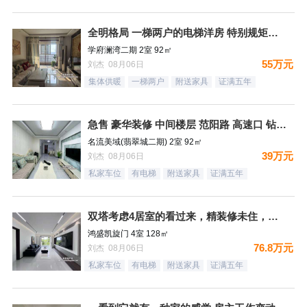
全明格局 一梯两户的电梯洋房 特别规矩的一个小区 集中供暖
学府澜湾二期 2室 92㎡
55万元
刘杰 08月06日
集体供暖
一梯两户
附送家具
证满五年
急售 豪华装修 中间楼层 范阳路 高速口 钻石广场
名流美域(翡翠城二期) 2室 92㎡
39万元
刘杰 08月06日
私家车位
有电梯
附送家具
证满五年
双塔考虑4居室的看过来，精装修未住，拎包入住，看房随时
鸿盛凯旋门 4室 128㎡
76.8万元
刘杰 08月06日
私家车位
有电梯
附送家具
证满五年