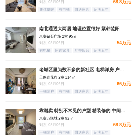
68.8万元
刘杰 08月06日
集体供暖
有电梯
附送家具
证满五年
南北通透大两居 地理位置很好 紧邻范阳路 出门钻石广场 生
惠友钻石广场 2室 95㎡
54万元
刘杰 08月06日
有电梯
附送家具
厅带阳台
证满五年
老城区里为数不多的新社区 电梯洋房 户型方正
天保青花府 2室 114㎡
66万元
刘杰 08月06日
一梯两户
有电梯
附送家具
证满五年
靠谱卖 特别不常见的户型 精装修的 中间楼层 卫生间带窗户
惠友万悦城 2室 92㎡
68.8万元
刘杰 08月06日
一梯两户
有电梯
附送家具
证满五年