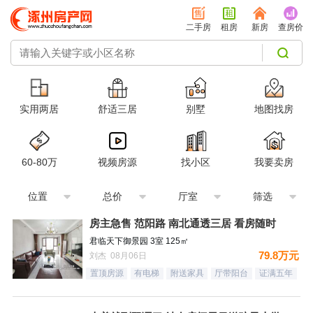
二手房
租房
新房
查房价
实用两居
舒适三居
别墅
地图找房
60-80万
视频房源
找小区
我要卖房
位置
总价
厅室
筛选
房主急售 范阳路 南北通透三居 看房随时
君临天下御景园 3室 125㎡
79.8万元
刘杰 08月06日
置顶房源
有电梯
附送家具
厅带阳台
证满五年