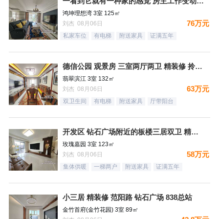
一看到它就有一种家的感觉 房主工作变动 忍痛割爱
鸿坤理想湾 3室 125㎡
76万元
刘杰 08月06日
私家车位
有电梯
附送家具
证满五年
德信公园 观景房 三室两厅两卫 精装修 拎包入住
翡翠滨江 3室 132㎡
63万元
刘杰 08月06日
双卫生间
有电梯
附送家具
厅带阳台
开发区 钻石广场附近的板楼三居双卫 精装未住
玫瑰嘉园 3室 123㎡
58万元
刘杰 08月06日
集体供暖
一梯两户
附送家具
证满五年
小三居 精装修 范阳路 钻石广场 838总站
金竹首府(金竹花园) 3室 89㎡